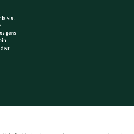
la vie.
e
les gens
oin
édier