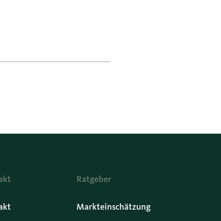
akt
Ratgeber
akt
Markteinschätzung