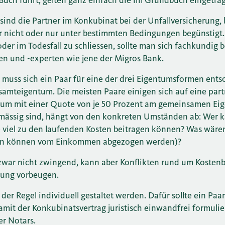
ind die Partner im Konkubinat bei der Unfallversicherung,
r nicht oder nur unter bestimmten Bedingungen begünstigt. 
oder im Todesfall zu schliessen, sollte man sich fachkundig 
en und -experten wie jene der Migros Bank.
 muss sich ein Paar für eine der drei Eigentumsformen ents
amteigentum. Die meisten Paare einigen sich auf eine part
um mit einer Quote von je 50 Prozent am gemeinsamen Ei
mässig sind, hängt von den konkreten Umständen ab: Wer k
e viel zu den laufenden Kosten beitragen können? Was wäre
sen können vom Einkommen abgezogen werden)?
st zwar nicht zwingend, kann aber Konflikten rund um Kostenb
nnung vorbeugen.
der Regel individuell gestaltet werden. Dafür sollte ein Paa
mit der Konkubinatsvertrag juristisch einwandfrei formulier
er Notars.