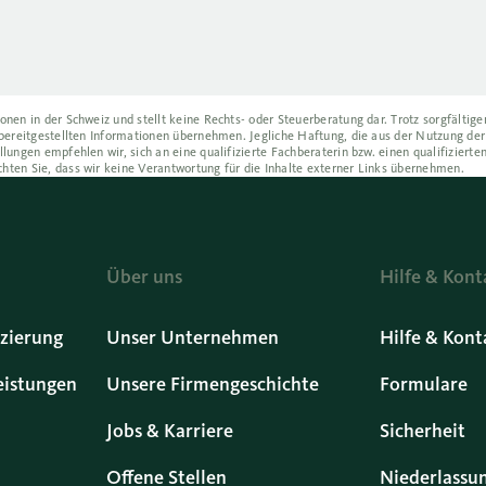
onen in der Schweiz und stellt keine Rechts- oder Steuerberatung dar. Trotz sorgfältig
r bereitgestellten Informationen übernehmen. Jegliche Haftung, die aus der Nutzung der
llungen empfehlen wir, sich an eine qualifizierte Fachberaterin bzw. einen qualifizierte
chten Sie, dass wir keine Verantwortung für die Inhalte externer Links übernehmen.
Über uns
Hilfe & Kont
zierung
Unser Unternehmen
Hilfe & Kont
eistungen
Unsere Firmengeschichte
Formulare
Jobs & Karriere
Sicherheit
Offene Stellen
Niederlassu