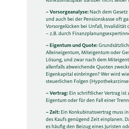
– Vorsorgeanalyse:
Nach dem Gesetz s
und auch bei der Pensionskasse oft ga
Vorsorgelücken bei Unfall, Invalidität 
– z.B. durch Finanzplanungsexpertinn
– Eigentum und Quote:
Grundsätzlich
Alleineigentum, Miteigentum oder Ges
Lösung, und zwar nach dem Miteigent
allenfalls abweichende Quoten zweck
Eigenkapital einbringen? Wer wird wi
steuerlichen Folgen (Hypothekarzin
– Vertrag:
Ein schriftlicher Vertrag i
Eigentum oder für den Fall einer Tre
– Zeit:
Ein Konkubinatsvertrag muss in 
des Kaufs genügend Zeit einplanen. Da
es häufig den Beizug eines Juristen od