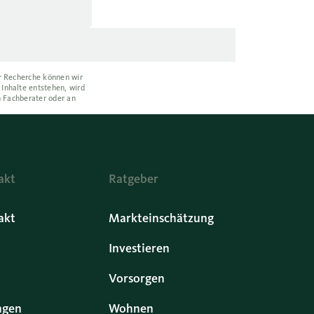
er Recherche können wir
 Inhalte entstehen, wird
n Fachberater oder an
akt
Ratgeber
akt
Markteinschätzung
Investieren
Vorsorgen
ngen
Wohnen