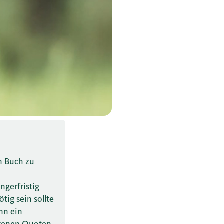
n Buch zu
ngerfristig
tig sein sollte
nn ein
agenen Quoten.