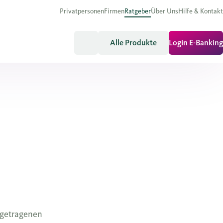
Privatpersonen
Firmen
Ratgeber
Über Uns
Hilfe & Kontakt
Alle Produkte
Login E-Banking
s
ngetragenen