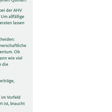
 bei der AHV
Um allfällige
beraten lassen
cheiden:
nerschaftliche
gentum. Ob
ann wie viel
n die
eiträge,
r im Vorfeld
t ist, braucht