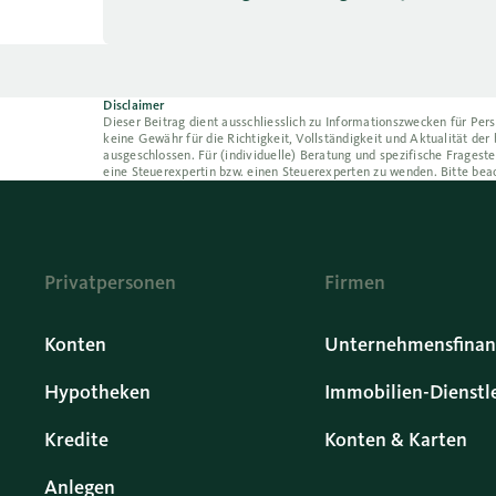
Disclaimer
Dieser Beitrag dient ausschliesslich zu Informationszwecken für Pers
keine Gewähr für die Richtigkeit, Vollständigkeit und Aktualität de
ausgeschlossen. Für (individuelle) Beratung und spezifische Frageste
eine Steuerexpertin bzw. einen Steuerexperten zu wenden. Bitte bea
Privatpersonen
Firmen
Konten
Unternehmensfinan
Hypotheken
Immobilien-Dienstl
Kredite
Konten & Karten
Anlegen