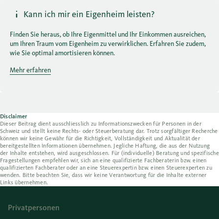
Kann ich mir ein Eigenheim leisten?
Finden Sie heraus, ob Ihre Eigenmittel und Ihr Einkommen ausreichen,
um Ihren Traum vom Eigenheim zu verwirklichen. Erfahren Sie zudem,
wie Sie optimal amortisieren können.
Mehr erfahren
Disclaimer
Dieser Beitrag dient ausschliesslich zu Informationszwecken für Personen in der
Schweiz und stellt keine Rechts- oder Steuerberatung dar. Trotz sorgfältiger Recherche
können wir keine Gewähr für die Richtigkeit, Vollständigkeit und Aktualität der
bereitgestellten Informationen übernehmen. Jegliche Haftung, die aus der Nutzung
der Inhalte entstehen, wird ausgeschlossen. Für (individuelle) Beratung und spezifische
Fragestellungen empfehlen wir, sich an eine qualifizierte Fachberaterin bzw. einen
qualifizierten Fachberater oder an eine Steuerexpertin bzw. einen Steuerexperten zu
wenden. Bitte beachten Sie, dass wir keine Verantwortung für die Inhalte externer
Links übernehmen.
Privatpersonen