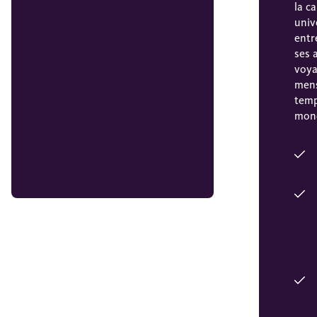
la ca
univ
entr
ses 
voya
mens
temp
mond