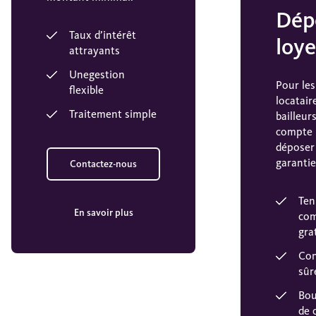
Dép
Taux d’intérêt
loye
attrayants
Unegestion
Pour les
flexible
locatair
Traitement simple
bailleurs
compte 
déposer 
garantie
Contactez-nous
Ten
En savoir plus
co
gra
Con
sûr
Bou
de 