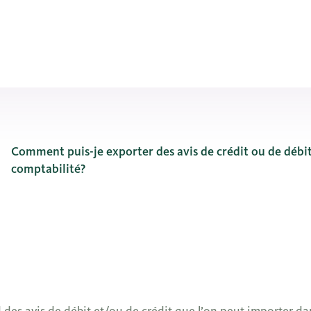
Comment puis-je exporter des avis de crédit ou de déb
comptabilité?
our mon système de comptabilité?