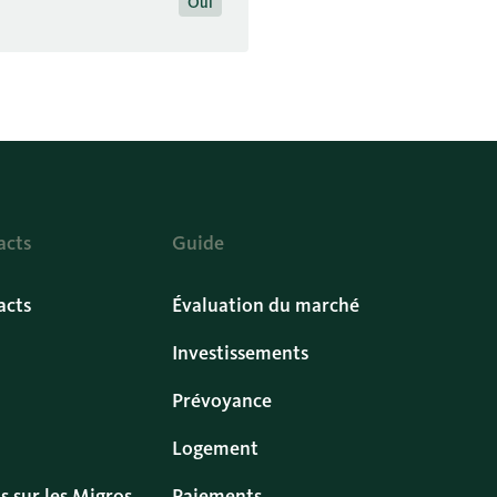
Oui
acts
Guide
acts
Évaluation du marché
Investissements
Prévoyance
Logement
s sur les Migros
Paiements