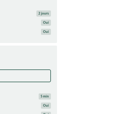
2 jours
Oui
Oui
5 min
Oui