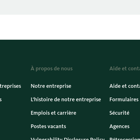
À propos de nous
Aide et cont
treprises
Notre entreprise
Aide et cont
s
L’histoire de notre entreprise
Formulaires
Emplois et carrière
Sécurité
Postes vacants
Agences
Vulnerability Disclosure Policy
Rétrocession