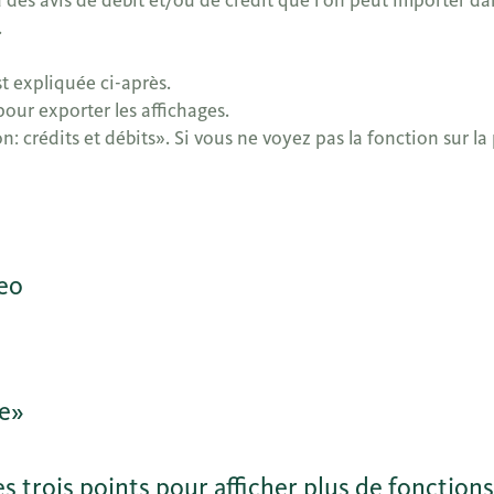
s avis de débit et/ou de crédit que l’on peut importer dan
.
st expliquée ci-après.
our exporter les affichages.
n: crédits et débits». Si vous ne voyez pas la fonction sur la 
deo
ne»
 trois points pour afficher plus de fonctions