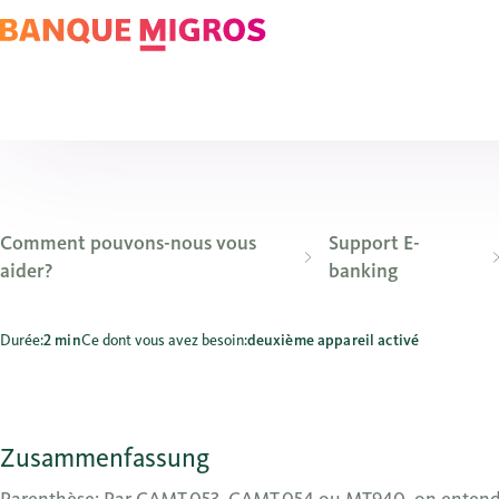
Comment pouvons-nous vous
Support E-
aider?
banking
Comment puis-je exporter des avis de crédit ou de débit p
Durée:
2 min
Ce dont vous avez besoin:
deuxième appareil activé
Zusammenfassung