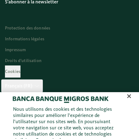
S'abonner à la newsletter
Protection des données
Informations légales
Impressum
Droits d’utilisation
Cookies
Français (FR)
Twitter
Facebook
Blog
Instagram
Youtube
Linkedi
Nous utilisons des cookies et des technologies
similaires pour améliorer l’expérience de
l’utilisateur sur nos sites web. En poursuivant
votre navigation sur ce site web, vous acceptez
© 2026 Banque Migros SA
notre utilisation de cookies et de technologies