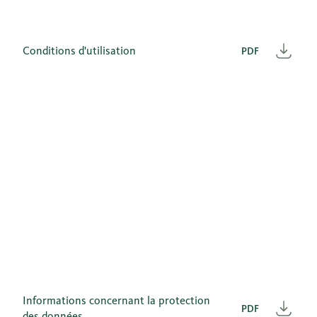
Conditions d'utilisation
PDF
Télé
Informations concernant la protection
PDF
Télé
des données