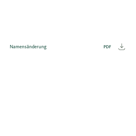
Namensänderung
PDF
Heru