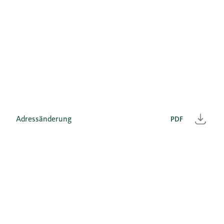
Adressänderung
PDF
Heru