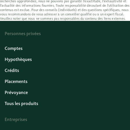
recherches approfondies, nous ne pouvons pas garantir l'exactitude, l'exhaustivité et
l'actualité des informations fournies. Toute responsabilité découlant de l'utilisation des
contenus est exclue. Pour des conseils (individuels) et des questions spécifiques, nous
vous recommandons de vous adresser à un conseiller qualifié ou à un expert fiscal.
Veuillez noter que nous ne sommes pas responsables du contenu des liens externes.
Personnes privées
Comptes
Hypothèques
Crédits
Placements
Prévoyance
Tous les produits
Entreprises