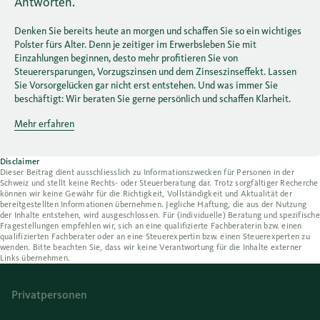
Antworten.
Denken Sie bereits heute an morgen und schaffen Sie so ein wichtiges
Polster fürs Alter. Denn je zeitiger im Erwerbsleben Sie mit
Einzahlungen beginnen, desto mehr profitieren Sie von
Steuerersparungen, Vorzugszinsen und dem Zinseszinseffekt. Lassen
Sie Vorsorgelücken gar nicht erst entstehen. Und was immer Sie
beschäftigt: Wir beraten Sie gerne persönlich und schaffen Klarheit.
Mehr erfahren
Disclaimer
Dieser Beitrag dient ausschliesslich zu Informationszwecken für Personen in der
Schweiz und stellt keine Rechts- oder Steuerberatung dar. Trotz sorgfältiger Recherche
können wir keine Gewähr für die Richtigkeit, Vollständigkeit und Aktualität der
bereitgestellten Informationen übernehmen. Jegliche Haftung, die aus der Nutzung
der Inhalte entstehen, wird ausgeschlossen. Für (individuelle) Beratung und spezifische
Fragestellungen empfehlen wir, sich an eine qualifizierte Fachberaterin bzw. einen
qualifizierten Fachberater oder an eine Steuerexpertin bzw. einen Steuerexperten zu
wenden. Bitte beachten Sie, dass wir keine Verantwortung für die Inhalte externer
Links übernehmen.
Privatpersonen