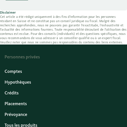
Disclaimer
Cet article a été rédigé uniquement à des fins d'information pour les personnes
résidant en Suisse et ne constitue pas un conseil juridique ou fiscal. Malgré des
recherches approfondies, nous ne pouvons pas garantir l'exactitude, l'exhaustivité et
l'actualité des informations fournies. Toute responsabilité découlant de l'utilisation des
contenus est exclue. Pour des conseils (individuels) et des questions spécifiques, nous
vous recommandons de vous adresser à un conseiller qualifié ou à un expert fiscal.
Veuillez noter que nous ne sommes pas responsables du contenu des liens externes.
Personnes privées
Comptes
Hypothèques
Crédits
Placements
Prévoyance
Tous les produits