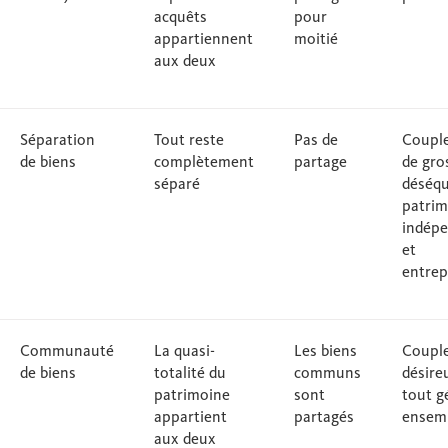
acquêts
pour
appartiennent
moitié
aux deux
Séparation
Tout reste
Pas de
Couple
de biens
complètement
partage
de gro
séparé
déséqu
patrim
indép
et
entrep
Communauté
La quasi-
Les biens
Coupl
de biens
totalité du
communs
désire
patrimoine
sont
tout g
appartient
partagés
ensem
aux deux