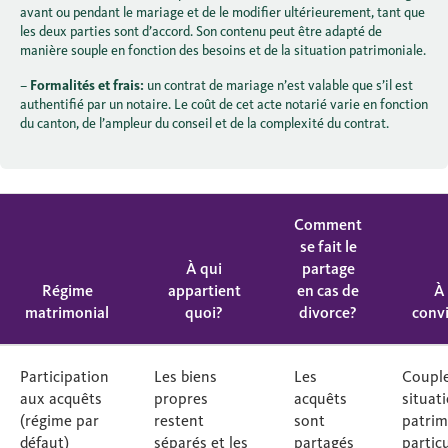
avant ou pendant le mariage et de le modifier ultérieurement, tant que
les deux parties sont d’accord. Son contenu peut être adapté de
manière souple en fonction des besoins et de la situation patrimoniale.
–
Formalités et frais:
un contrat de mariage n’est valable que s’il est
authentifié par un notaire. Le coût de cet acte notarié varie en fonction
du canton, de l’ampleur du conseil et de la complexité du contrat.
Comment
se fait le
À qui
partage
Régime
appartient
en cas de
À 
matrimonial
quoi?
divorce?
convi
Participation
Les biens
Les
Couple
aux acquêts
propres
acquêts
situat
(régime par
restent
sont
patrim
défaut)
séparés et les
partagés
partic