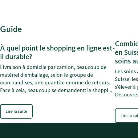
Guide
Combie
À quel point le shopping en ligne est-
en Suis
il durable?
soins a
Livraison à domicile par camion, beaucoup de
Les soins
matériel d’emballage, selon le groupe de
Suisse, le
marchandises, une quantité énorme de retours.
s'élever à
Face à cela, beaucoup se demandent: le shopping
Découvrez
en ligne peut-il être durable? Des calculs
Suisse, qu
montrent que oui: le bilan CO2 des achats en
pour le fi
Lire la suite
ligne est souvent meilleur que si l’on se déplaçait
Lire la su
retraite.
soi-même pour faire ses courses.