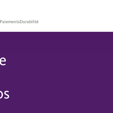
Paiements
Durabilité
le
os