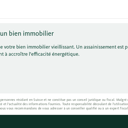
un bien immobilier
votre bien immobilier vieillissant. Un assainissement est p
 à accroître l’efficacité énergétique.
 personnes résidant en Suisse et ne constitue pas un conseil juridique ou fiscal. Malgré
é et l'actualité des informations fournies. Toute responsabilité découlant de l'utilisati
 nous vous recommandons de vous adresser à un conseiller qualifié ou à un expert fiscal