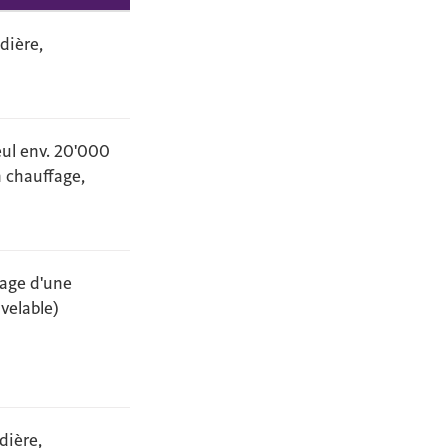
dière,
eul env. 20'000
n chauffage,
sage d'une
velable)
dière,