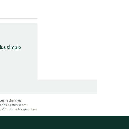
lus simple
 des recherches
on des contenus est
. Veuillez noter que nous