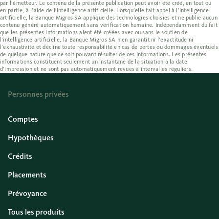
par l’émetteur. Le contenu de la présente publication peut avoir été créé, en tout ou
en partie, à l’aide de l’intelligence artificielle. Lorsqu’elle fait appel à l’intelligence
artificielle, la Banque Migros SA applique des technologies choisies et ne publie aucun
contenu généré automatiquement sans vérification humaine. Indépendamment du fait
que les présentes informations aient été créées avec ou sans le soutien de
l’intelligence artificielle, la Banque Migros SA n’en garantit ni l’exactitude ni
l’exhaustivité et décline toute responsabilité en cas de pertes ou dommages éventuels
de quelque nature que ce soit pouvant résulter de ces informations. Les présentes
informations constituent seulement un instantané de la situation à la date
d’impression et ne sont pas automatiquement revues à intervalles réguliers.
Personnes privées
Comptes
Hypothèques
Crédits
Placements
Prévoyance
Tous les produits