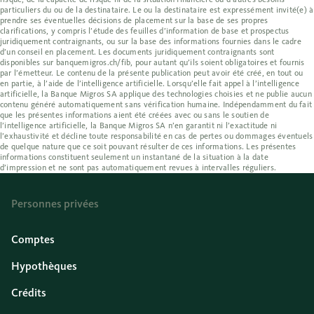
particuliers du ou de la destinataire. Le ou la destinataire est expressément invité(e) à
prendre ses éventuelles décisions de placement sur la base de ses propres
clarifications, y compris l’étude des feuilles d’information de base et prospectus
juridiquement contraignants, ou sur la base des informations fournies dans le cadre
d’un conseil en placement. Les documents juridiquement contraignants sont
disponibles sur banquemigros.ch/fib, pour autant qu’ils soient obligatoires et fournis
par l’émetteur. Le contenu de la présente publication peut avoir été créé, en tout ou
en partie, à l’aide de l’intelligence artificielle. Lorsqu’elle fait appel à l’intelligence
artificielle, la Banque Migros SA applique des technologies choisies et ne publie aucun
contenu généré automatiquement sans vérification humaine. Indépendamment du fait
que les présentes informations aient été créées avec ou sans le soutien de
l’intelligence artificielle, la Banque Migros SA n’en garantit ni l’exactitude ni
l’exhaustivité et décline toute responsabilité en cas de pertes ou dommages éventuels
de quelque nature que ce soit pouvant résulter de ces informations. Les présentes
informations constituent seulement un instantané de la situation à la date
d’impression et ne sont pas automatiquement revues à intervalles réguliers.
Personnes privées
Comptes
Hypothèques
Crédits