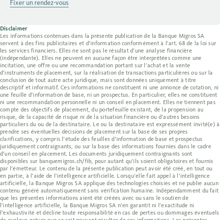
Fixer un rendez-vous
Disclaimer
Les informations contenues dans la présente publication de la Banque Migros SA
servent à des fins publicitaires et d’information conformément à l’art. 68 de la loi sur
les services financiers. Elles ne sont pas le résultat d’une analyse financière
(indépendante). Elles ne peuvent en aucune façon être interprétées comme une
incitation, une offre ou une recommandation portant sur l’achat et la vente
d’instruments de placement, sur la réalisation de transactions particulières ou sur la
conclusion de tout autre acte juridique, mais sont données uniquement à titre
descriptif et informatif. Ces informations ne constituent ni une annonce de cotation, ni
une feuille d’information de base, ni un prospectus. En particulier, elles ne constituent
ni une recommandation personnelle ni un conseil en placement. Elles ne tiennent pas
compte des objectifs de placement, du portefeuille existant, de la propension au
risque, de la capacité de risque ni de la situation financière ou d’autres besoins
particuliers du ou de la destinataire. Le ou la destinataire est expressément invité(e) à
prendre ses éventuelles décisions de placement sur la base de ses propres
clarifications, y compris l’étude des feuilles d’information de base et prospectus
juridiquement contraignants, ou sur la base des informations fournies dans le cadre
d’un conseil en placement. Les documents juridiquement contraignants sont
disponibles sur banquemigros.ch/fib, pour autant qu’ils soient obligatoires et fournis
par l’émetteur. Le contenu de la présente publication peut avoir été créé, en tout ou
en partie, à l’aide de l’intelligence artificielle. Lorsqu’elle fait appel à l’intelligence
artificielle, la Banque Migros SA applique des technologies choisies et ne publie aucun
contenu généré automatiquement sans vérification humaine. Indépendamment du fait
que les présentes informations aient été créées avec ou sans le soutien de
l’intelligence artificielle, la Banque Migros SA n’en garantit ni l’exactitude ni
l’exhaustivité et décline toute responsabilité en cas de pertes ou dommages éventuels