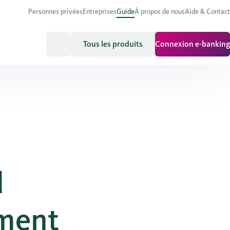
Personnes privées
Entreprises
Guide
À propos de nous
Aide & Contact
Tous les produits
Connexion e-banking
d
ement