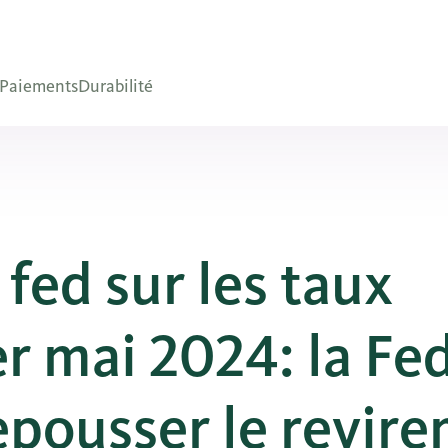
Paiements
Durabilité
 fed sur les taux
er mai 2024: la Fe
epousser le revir