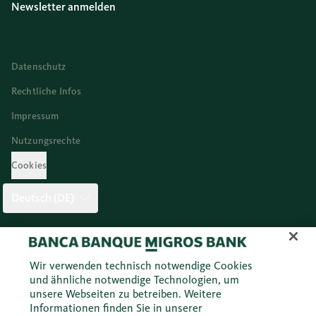
Newsletter anmelden
Datenschutz
Rechtliche Infos
Impressum
Nutzungsrechte
Cookies
Deutsch (DE)
Twitter
Facebook
Blog
Instagram
Youtube
Linkedi
Wir verwenden technisch notwendige Cookies
und ähnliche notwendige Technologien, um
unsere Webseiten zu betreiben. Weitere
© 2026 Migros Bank AG
Informationen finden Sie in unserer