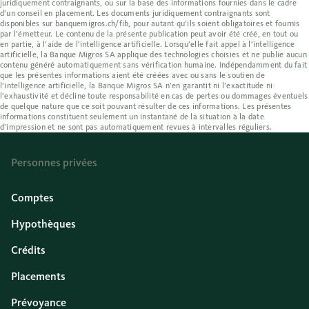
juridiquement contraignants, ou sur la base des informations fournies dans le cadre
d’un conseil en placement. Les documents juridiquement contraignants sont
disponibles sur banquemigros.ch/fib, pour autant qu’ils soient obligatoires et fournis
par l’émetteur. Le contenu de la présente publication peut avoir été créé, en tout ou
en partie, à l’aide de l’intelligence artificielle. Lorsqu’elle fait appel à l’intelligence
artificielle, la Banque Migros SA applique des technologies choisies et ne publie aucun
contenu généré automatiquement sans vérification humaine. Indépendamment du fait
que les présentes informations aient été créées avec ou sans le soutien de
l’intelligence artificielle, la Banque Migros SA n’en garantit ni l’exactitude ni
l’exhaustivité et décline toute responsabilité en cas de pertes ou dommages éventuels
de quelque nature que ce soit pouvant résulter de ces informations. Les présentes
informations constituent seulement un instantané de la situation à la date
d’impression et ne sont pas automatiquement revues à intervalles réguliers.
Personnes privées
Comptes
Hypothèques
Crédits
Placements
Prévoyance