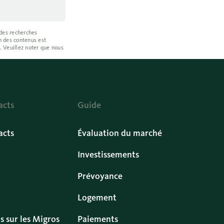
 des recherches
on des contenus est
. Veuillez noter que nous
acts
Guide
acts
Évaluation du marché
Investissements
Prévoyance
Logement
s sur les Migros
Paiements