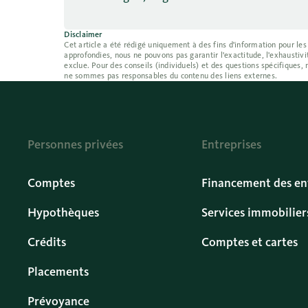
Disclaimer
Cet article a été rédigé uniquement à des fins d'information pour les
approfondies, nous ne pouvons pas garantir l'exactitude, l'exhaustivit
exclue. Pour des conseils (individuels) et des questions spécifiques,
ne sommes pas responsables du contenu des liens externes.
Personnes privées
Entreprises
Comptes
Financement des en
Hypothèques
Services immobilier
Crédits
Comptes et cartes
Placements
Prévoyance