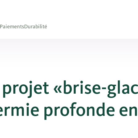
Paiements
Durabilité
projet «brise-gla
ermie profonde e