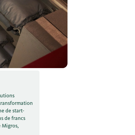
lutions
 transformation
e de start-
ns de francs
e Migros,