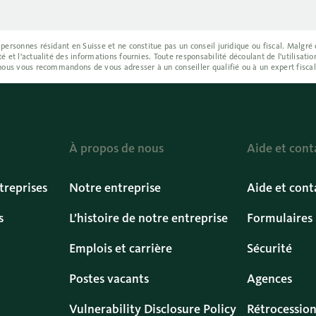
 personnes résidant en Suisse et ne constitue pas un conseil juridique ou fiscal. Malgré
é et l'actualité des informations fournies. Toute responsabilité découlant de l'utilisati
 nous vous recommandons de vous adresser à un conseiller qualifié ou à un expert fiscal
À propos de nous
Aide et cont
treprises
Notre entreprise
Aide et cont
s
L’histoire de notre entreprise
Formulaires
Emplois et carrière
Sécurité
Postes vacants
Agences
Vulnerability Disclosure Policy
Rétrocession