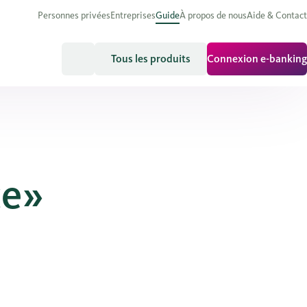
Personnes privées
Entreprises
Guide
À propos de nous
Aide & Contact
Tous les produits
Connexion e-banking
ce»
n