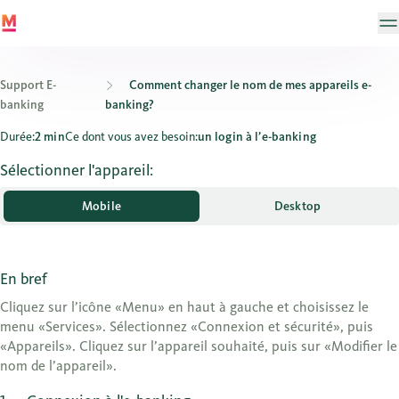
Support E-
Comment changer le nom de mes appareils e-
banking
banking?
Comment changer le nom de mes appareils e-banking?
Durée:
2 min
Ce dont vous avez besoin:
un login à l’e-banking
Sélectionner l'appareil:
Mobile
Desktop
En bref
Cliquez sur l’icône «Menu» en haut à gauche et choisissez le
menu «Services». Sélectionnez «Connexion et sécurité», puis
«Appareils». Cliquez sur l’appareil souhaité, puis sur «Modifier le
nom de l’appareil».