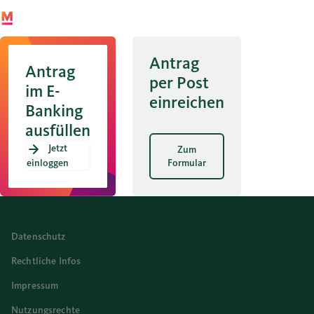
Antrag
Antrag
per Post
im E-
einreichen
Banking
ausfüllen
Jetzt
Zum
einloggen
Formular
Datenschutz
Rechtliche Infos
Impressum
Nutzungsrechte