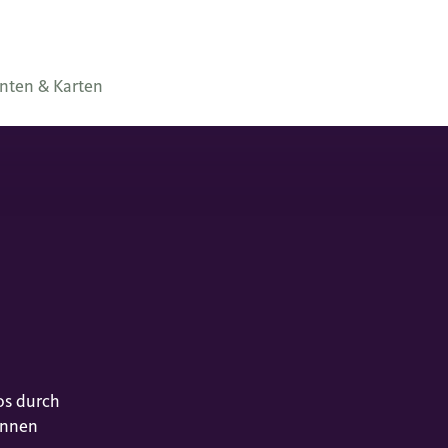
nten & Karten
os durch
können