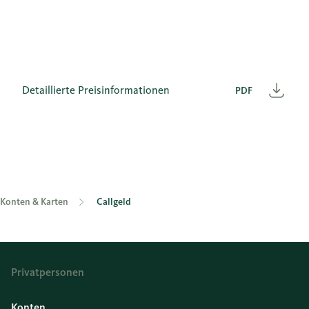
Detaillierte Preisinformationen
PDF
Heru
Konten & Karten
Callgeld
Privatpersonen
Konten