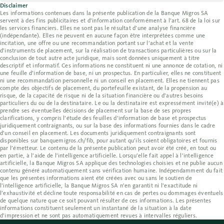
Disclaimer
Les informations contenues dans la présente publication de la Banque Migros SA
servent à des fins publicitaires et d’information conformément à l’art. 68 de la loi sur
les services financiers. Elles ne sont pas le résultat d’une analyse financière
(indépendante). Elles ne peuvent en aucune façon être interprétées comme une
incitation, une offre ou une recommandation portant sur l’achat et la vente
d’instruments de placement, sur la réalisation de transactions particulières ou sur la
conclusion de tout autre acte juridique, mais sont données uniquement à titre
descriptif et informatif. Ces informations ne constituent ni une annonce de cotation, ni
une feuille d’information de base, ni un prospectus. En particulier, elles ne constituent
ni une recommandation personnelle ni un conseil en placement. Elles ne tiennent pas
compte des objectifs de placement, du portefeuille existant, de la propension au
risque, de la capacité de risque ni de la situation financière ou d’autres besoins
particuliers du ou de la destinataire. Le ou la destinataire est expressément invité(e) à
prendre ses éventuelles décisions de placement sur la base de ses propres
clarifications, y compris l’étude des feuilles d’information de base et prospectus
juridiquement contraignants, ou sur la base des informations fournies dans le cadre
d’un conseil en placement. Les documents juridiquement contraignants sont
disponibles sur banquemigros.ch/fib, pour autant qu’ils soient obligatoires et fournis
par l’émetteur. Le contenu de la présente publication peut avoir été créé, en tout ou
en partie, à l’aide de l’intelligence artificielle. Lorsqu’elle fait appel à l’intelligence
artificielle, la Banque Migros SA applique des technologies choisies et ne publie aucun
contenu généré automatiquement sans vérification humaine. Indépendamment du fait
que les présentes informations aient été créées avec ou sans le soutien de
l’intelligence artificielle, la Banque Migros SA n’en garantit ni l’exactitude ni
l’exhaustivité et décline toute responsabilité en cas de pertes ou dommages éventuels
de quelque nature que ce soit pouvant résulter de ces informations. Les présentes
informations constituent seulement un instantané de la situation à la date
d’impression et ne sont pas automatiquement revues à intervalles réguliers.