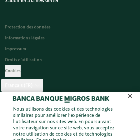
S'abonner à la newsletter
Protection des données
Informations légales
Impressum
Droits d’utilisation
Cookies
Français (FR)
Twitter
Facebook
Blog
Instagram
Youtube
Linkedi
Nous utilisons des cookies et des technologies
similaires pour améliorer l’expérience de
l’utilisateur sur nos sites web. En poursuivant
votre navigation sur ce site web, vous acceptez
© 2026 Banque Migros SA
notre utilisation de cookies et de technologies