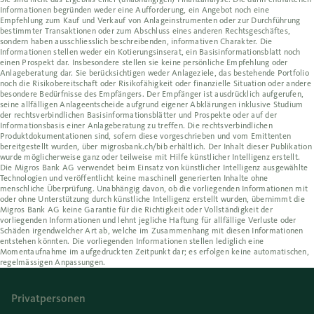
Informationen begründen weder eine Aufforderung, ein Angebot noch eine
Empfehlung zum Kauf und Verkauf von Anlageinstrumenten oder zur Durchführung
bestimmter Transaktionen oder zum Abschluss eines anderen Rechtsgeschäftes,
sondern haben ausschliesslich beschreibenden, informativen Charakter. Die
Informationen stellen weder ein Kotierungsinserat, ein Basisinformationsblatt noch
einen Prospekt dar. Insbesondere stellen sie keine persönliche Empfehlung oder
Anlageberatung dar. Sie berücksichtigen weder Anlageziele, das bestehende Portfolio
noch die Risikobereitschaft oder Risikofähigkeit oder finanzielle Situation oder andere
besondere Bedürfnisse des Empfängers. Der Empfänger ist ausdrücklich aufgerufen,
seine allfälligen Anlageentscheide aufgrund eigener Abklärungen inklusive Studium
der rechtsverbindlichen Basisinformationsblätter und Prospekte oder auf der
Informationsbasis einer Anlageberatung zu treffen. Die rechtsverbindlichen
Produktdokumentationen sind, sofern diese vorgeschrieben und vom Emittenten
bereitgestellt wurden, über migrosbank.ch/bib erhältlich. Der Inhalt dieser Publikation
wurde möglicherweise ganz oder teilweise mit Hilfe künstlicher Intelligenz erstellt.
Die Migros Bank AG verwendet beim Einsatz von künstlicher Intelligenz ausgewählte
Technologien und veröffentlicht keine maschinell generierten Inhalte ohne
menschliche Überprüfung. Unabhängig davon, ob die vorliegenden Informationen mit
oder ohne Unterstützung durch künstliche Intelligenz erstellt wurden, übernimmt die
Migros Bank AG keine Garantie für die Richtigkeit oder Vollständigkeit der
vorliegenden Informationen und lehnt jegliche Haftung für allfällige Verluste oder
Schäden irgendwelcher Art ab, welche im Zusammenhang mit diesen Informationen
entstehen könnten. Die vorliegenden Informationen stellen lediglich eine
Momentaufnahme im aufgedruckten Zeitpunkt dar; es erfolgen keine automatischen,
regelmässigen Anpassungen.
Privatpersonen