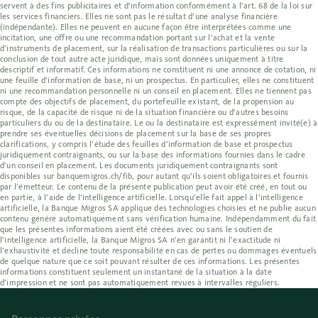
servent à des fins publicitaires et d’information conformément à l’art. 68 de la loi sur
les services financiers. Elles ne sont pas le résultat d’une analyse financière
(indépendante). Elles ne peuvent en aucune façon être interprétées comme une
incitation, une offre ou une recommandation portant sur l’achat et la vente
d’instruments de placement, sur la réalisation de transactions particulières ou sur la
conclusion de tout autre acte juridique, mais sont données uniquement à titre
descriptif et informatif. Ces informations ne constituent ni une annonce de cotation, ni
une feuille d’information de base, ni un prospectus. En particulier, elles ne constituent
ni une recommandation personnelle ni un conseil en placement. Elles ne tiennent pas
compte des objectifs de placement, du portefeuille existant, de la propension au
risque, de la capacité de risque ni de la situation financière ou d’autres besoins
particuliers du ou de la destinataire. Le ou la destinataire est expressément invité(e) à
prendre ses éventuelles décisions de placement sur la base de ses propres
clarifications, y compris l’étude des feuilles d’information de base et prospectus
juridiquement contraignants, ou sur la base des informations fournies dans le cadre
d’un conseil en placement. Les documents juridiquement contraignants sont
disponibles sur banquemigros.ch/fib, pour autant qu’ils soient obligatoires et fournis
par l’émetteur. Le contenu de la présente publication peut avoir été créé, en tout ou
en partie, à l’aide de l’intelligence artificielle. Lorsqu’elle fait appel à l’intelligence
artificielle, la Banque Migros SA applique des technologies choisies et ne publie aucun
contenu généré automatiquement sans vérification humaine. Indépendamment du fait
que les présentes informations aient été créées avec ou sans le soutien de
l’intelligence artificielle, la Banque Migros SA n’en garantit ni l’exactitude ni
l’exhaustivité et décline toute responsabilité en cas de pertes ou dommages éventuels
de quelque nature que ce soit pouvant résulter de ces informations. Les présentes
informations constituent seulement un instantané de la situation à la date
d’impression et ne sont pas automatiquement revues à intervalles réguliers.