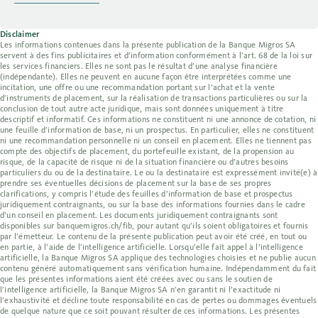
Disclaimer
Les informations contenues dans la présente publication de la Banque Migros SA
servent à des fins publicitaires et d’information conformément à l’art. 68 de la loi sur
les services financiers. Elles ne sont pas le résultat d’une analyse financière
(indépendante). Elles ne peuvent en aucune façon être interprétées comme une
incitation, une offre ou une recommandation portant sur l’achat et la vente
d’instruments de placement, sur la réalisation de transactions particulières ou sur la
conclusion de tout autre acte juridique, mais sont données uniquement à titre
descriptif et informatif. Ces informations ne constituent ni une annonce de cotation, ni
une feuille d’information de base, ni un prospectus. En particulier, elles ne constituent
ni une recommandation personnelle ni un conseil en placement. Elles ne tiennent pas
compte des objectifs de placement, du portefeuille existant, de la propension au
risque, de la capacité de risque ni de la situation financière ou d’autres besoins
particuliers du ou de la destinataire. Le ou la destinataire est expressément invité(e) à
prendre ses éventuelles décisions de placement sur la base de ses propres
clarifications, y compris l’étude des feuilles d’information de base et prospectus
juridiquement contraignants, ou sur la base des informations fournies dans le cadre
d’un conseil en placement. Les documents juridiquement contraignants sont
disponibles sur banquemigros.ch/fib, pour autant qu’ils soient obligatoires et fournis
par l’émetteur. Le contenu de la présente publication peut avoir été créé, en tout ou
en partie, à l’aide de l’intelligence artificielle. Lorsqu’elle fait appel à l’intelligence
artificielle, la Banque Migros SA applique des technologies choisies et ne publie aucun
contenu généré automatiquement sans vérification humaine. Indépendamment du fait
que les présentes informations aient été créées avec ou sans le soutien de
l’intelligence artificielle, la Banque Migros SA n’en garantit ni l’exactitude ni
l’exhaustivité et décline toute responsabilité en cas de pertes ou dommages éventuels
de quelque nature que ce soit pouvant résulter de ces informations. Les présentes