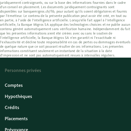
juridiquement contraignants, ou sur la base des informations fournies dans le cadre
d’un conseil en placement. Les documents juridiquement contraignants sont
disponibles sur banquemigros.ch/fib, pour autant qu’ils soient obligatoires et fournis
par l’émetteur. Le contenu de la présente publication peut avoir été créé, en tout ou
en partie, à l’aide de l’intelligence artificielle. Lorsqu’elle fait appel à l’intelligence
artificielle, la Banque Migros SA applique des technologies choisies et ne publie aucun
contenu généré automatiquement sans vérification humaine. Indépendamment du fait
que les présentes informations aient été créées avec ou sans le soutien de
l’intelligence artificielle, la Banque Migros SA n’en garantit ni l’exactitude ni
l’exhaustivité et décline toute responsabilité en cas de pertes ou dommages éventuels
de quelque nature que ce soit pouvant résulter de ces informations. Les présentes
informations constituent seulement un instantané de la situation à la date
d’impression et ne sont pas automatiquement revues à intervalles réguliers.
Personnes privées
Comptes
Hypothèques
Crédits
Placements
Prévoyance