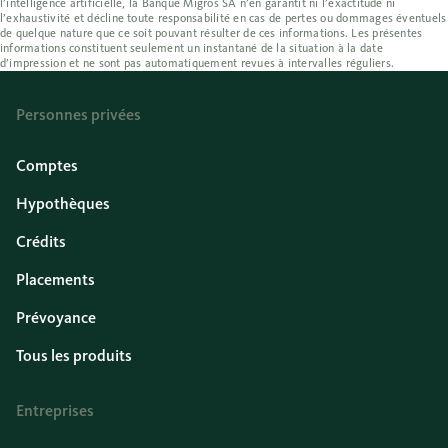
l’intelligence artificielle, la Banque Migros SA n’en garantit ni l’exactitude ni
l’exhaustivité et décline toute responsabilité en cas de pertes ou dommages éventuels
de quelque nature que ce soit pouvant résulter de ces informations. Les présentes
informations constituent seulement un instantané de la situation à la date
d’impression et ne sont pas automatiquement revues à intervalles réguliers.
Personnes privées
Comptes
Hypothèques
Crédits
Placements
Prévoyance
Tous les produits
Entreprises