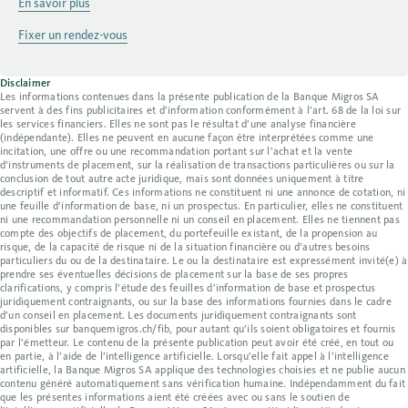
En savoir plus
Fixer un rendez-vous
Disclaimer
Les informations contenues dans la présente publication de la Banque Migros SA
servent à des fins publicitaires et d’information conformément à l’art. 68 de la loi sur
les services financiers. Elles ne sont pas le résultat d’une analyse financière
(indépendante). Elles ne peuvent en aucune façon être interprétées comme une
incitation, une offre ou une recommandation portant sur l’achat et la vente
d’instruments de placement, sur la réalisation de transactions particulières ou sur la
conclusion de tout autre acte juridique, mais sont données uniquement à titre
descriptif et informatif. Ces informations ne constituent ni une annonce de cotation, ni
une feuille d’information de base, ni un prospectus. En particulier, elles ne constituent
ni une recommandation personnelle ni un conseil en placement. Elles ne tiennent pas
compte des objectifs de placement, du portefeuille existant, de la propension au
risque, de la capacité de risque ni de la situation financière ou d’autres besoins
particuliers du ou de la destinataire. Le ou la destinataire est expressément invité(e) à
prendre ses éventuelles décisions de placement sur la base de ses propres
clarifications, y compris l’étude des feuilles d’information de base et prospectus
juridiquement contraignants, ou sur la base des informations fournies dans le cadre
d’un conseil en placement. Les documents juridiquement contraignants sont
disponibles sur banquemigros.ch/fib, pour autant qu’ils soient obligatoires et fournis
par l’émetteur. Le contenu de la présente publication peut avoir été créé, en tout ou
en partie, à l’aide de l’intelligence artificielle. Lorsqu’elle fait appel à l’intelligence
artificielle, la Banque Migros SA applique des technologies choisies et ne publie aucun
contenu généré automatiquement sans vérification humaine. Indépendamment du fait
que les présentes informations aient été créées avec ou sans le soutien de