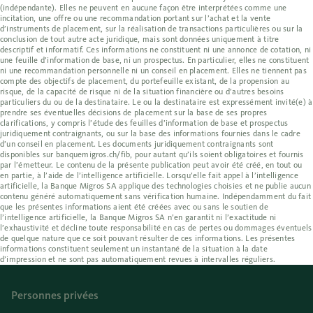
(indépendante). Elles ne peuvent en aucune façon être interprétées comme une
incitation, une offre ou une recommandation portant sur l’achat et la vente
d’instruments de placement, sur la réalisation de transactions particulières ou sur la
conclusion de tout autre acte juridique, mais sont données uniquement à titre
descriptif et informatif. Ces informations ne constituent ni une annonce de cotation, ni
une feuille d’information de base, ni un prospectus. En particulier, elles ne constituent
ni une recommandation personnelle ni un conseil en placement. Elles ne tiennent pas
compte des objectifs de placement, du portefeuille existant, de la propension au
risque, de la capacité de risque ni de la situation financière ou d’autres besoins
particuliers du ou de la destinataire. Le ou la destinataire est expressément invité(e) à
prendre ses éventuelles décisions de placement sur la base de ses propres
clarifications, y compris l’étude des feuilles d’information de base et prospectus
juridiquement contraignants, ou sur la base des informations fournies dans le cadre
d’un conseil en placement. Les documents juridiquement contraignants sont
disponibles sur banquemigros.ch/fib, pour autant qu’ils soient obligatoires et fournis
par l’émetteur. Le contenu de la présente publication peut avoir été créé, en tout ou
en partie, à l’aide de l’intelligence artificielle. Lorsqu’elle fait appel à l’intelligence
artificielle, la Banque Migros SA applique des technologies choisies et ne publie aucun
contenu généré automatiquement sans vérification humaine. Indépendamment du fait
que les présentes informations aient été créées avec ou sans le soutien de
l’intelligence artificielle, la Banque Migros SA n’en garantit ni l’exactitude ni
l’exhaustivité et décline toute responsabilité en cas de pertes ou dommages éventuels
de quelque nature que ce soit pouvant résulter de ces informations. Les présentes
informations constituent seulement un instantané de la situation à la date
d’impression et ne sont pas automatiquement revues à intervalles réguliers.
Personnes privées