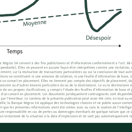
Migros SA servent à des fins publicitaires et d’information conformément à l’art. 68 de
indépendante). Elles ne peuvent en aucune façon être interprétées comme une incitation, 
ment, sur la réalisation de transactions particulières ou sur la conclusion de tout autr
tions ne constituent ni une annonce de cotation, ni une feuille d’information de base, n
ni un conseil en placement. Elles ne tiennent pas compte des objectifs de placement, du 
inancière ou d’autres besoins particuliers du ou de la destinataire. Le ou la destinatair
e de ses propres clarifications, y compris l’étude des feuilles d’information de base e
e d’un conseil en placement. Les documents juridiquement contraignants sont disponibl
 par l’émetteur. Le contenu de la présente publication peut avoir été créé, en tout ou en
tificielle, la Banque Migros SA applique des technologies choisies et ne publie aucun cont
e les présentes informations aient été créées avec ou sans le soutien de l’intelligenc
 toute responsabilité en cas de pertes ou dommages éventuels de quelque nature que ce s
un instantané de la situation à la date d’impression et ne sont pas automatiquement re