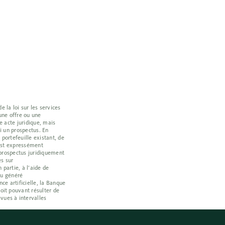
 la loi sur les services
une offre ou une
e acte juridique, mais
i un prospectus. En
portefeuille existant, de
e est expressément
t prospectus juridiquement
es sur
 partie, à l’aide de
enu généré
e artificielle, la Banque
oit pouvant résulter de
vues à intervalles