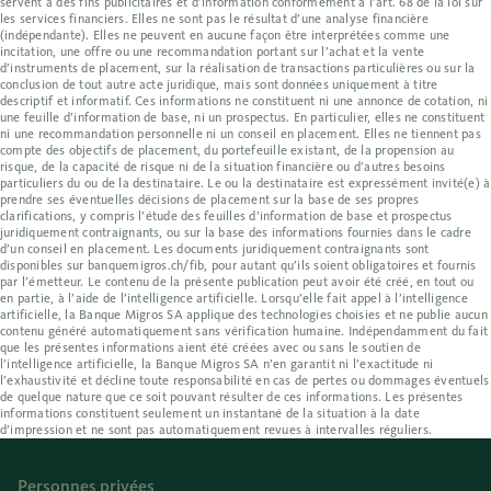
servent à des fins publicitaires et d’information conformément à l’art. 68 de la loi sur
les services financiers. Elles ne sont pas le résultat d’une analyse financière
(indépendante). Elles ne peuvent en aucune façon être interprétées comme une
incitation, une offre ou une recommandation portant sur l’achat et la vente
d’instruments de placement, sur la réalisation de transactions particulières ou sur la
conclusion de tout autre acte juridique, mais sont données uniquement à titre
descriptif et informatif. Ces informations ne constituent ni une annonce de cotation, ni
une feuille d’information de base, ni un prospectus. En particulier, elles ne constituent
ni une recommandation personnelle ni un conseil en placement. Elles ne tiennent pas
compte des objectifs de placement, du portefeuille existant, de la propension au
risque, de la capacité de risque ni de la situation financière ou d’autres besoins
particuliers du ou de la destinataire. Le ou la destinataire est expressément invité(e) à
prendre ses éventuelles décisions de placement sur la base de ses propres
clarifications, y compris l’étude des feuilles d’information de base et prospectus
juridiquement contraignants, ou sur la base des informations fournies dans le cadre
d’un conseil en placement. Les documents juridiquement contraignants sont
disponibles sur banquemigros.ch/fib, pour autant qu’ils soient obligatoires et fournis
par l’émetteur. Le contenu de la présente publication peut avoir été créé, en tout ou
en partie, à l’aide de l’intelligence artificielle. Lorsqu’elle fait appel à l’intelligence
artificielle, la Banque Migros SA applique des technologies choisies et ne publie aucun
contenu généré automatiquement sans vérification humaine. Indépendamment du fait
que les présentes informations aient été créées avec ou sans le soutien de
l’intelligence artificielle, la Banque Migros SA n’en garantit ni l’exactitude ni
l’exhaustivité et décline toute responsabilité en cas de pertes ou dommages éventuels
de quelque nature que ce soit pouvant résulter de ces informations. Les présentes
informations constituent seulement un instantané de la situation à la date
d’impression et ne sont pas automatiquement revues à intervalles réguliers.
Personnes privées