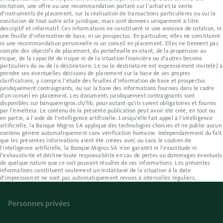
incitation, une offre ou une recommandation portant sur l’achat et la vente
d’instruments de placement, sur la réalisation de transactions particulières ou sur la
conclusion de tout autre acte juridique, mais sont données uniquement à titre
descriptif et informatif. Ces informations ne constituent ni une annonce de cotation, ni
une feuille d’information de base, ni un prospectus. En particulier, elles ne constituent
ni une recommandation personnelle ni un conseil en placement. Elles ne tiennent pas
compte des objectifs de placement, du portefeuille existant, de la propension au
risque, de la capacité de risque ni de la situation financière ou d’autres besoins
particuliers du ou de la destinataire. Le ou la destinataire est expressément invité(e) à
prendre ses éventuelles décisions de placement sur la base de ses propres
clarifications, y compris l’étude des feuilles d’information de base et prospectus
juridiquement contraignants, ou sur la base des informations fournies dans le cadre
d’un conseil en placement. Les documents juridiquement contraignants sont
disponibles sur banquemigros.ch/fib, pour autant qu’ils soient obligatoires et fournis
par l’émetteur. Le contenu de la présente publication peut avoir été créé, en tout ou
en partie, à l’aide de l’intelligence artificielle. Lorsqu’elle fait appel à l’intelligence
artificielle, la Banque Migros SA applique des technologies choisies et ne publie aucun
contenu généré automatiquement sans vérification humaine. Indépendamment du fait
que les présentes informations aient été créées avec ou sans le soutien de
l’intelligence artificielle, la Banque Migros SA n’en garantit ni l’exactitude ni
l’exhaustivité et décline toute responsabilité en cas de pertes ou dommages éventuels
de quelque nature que ce soit pouvant résulter de ces informations. Les présentes
informations constituent seulement un instantané de la situation à la date
d’impression et ne sont pas automatiquement revues à intervalles réguliers.
Personnes privées