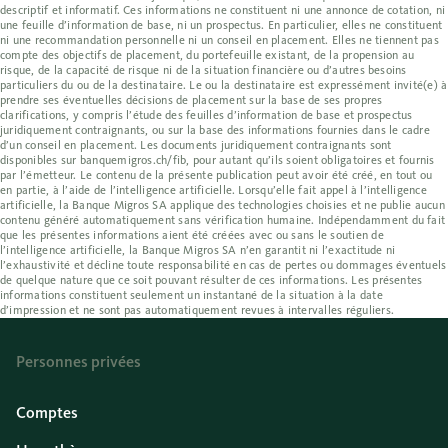
descriptif et informatif. Ces informations ne constituent ni une annonce de cotation, ni
une feuille d’information de base, ni un prospectus. En particulier, elles ne constituent
ni une recommandation personnelle ni un conseil en placement. Elles ne tiennent pas
compte des objectifs de placement, du portefeuille existant, de la propension au
risque, de la capacité de risque ni de la situation financière ou d’autres besoins
particuliers du ou de la destinataire. Le ou la destinataire est expressément invité(e) à
prendre ses éventuelles décisions de placement sur la base de ses propres
clarifications, y compris l’étude des feuilles d’information de base et prospectus
juridiquement contraignants, ou sur la base des informations fournies dans le cadre
d’un conseil en placement. Les documents juridiquement contraignants sont
disponibles sur banquemigros.ch/fib, pour autant qu’ils soient obligatoires et fournis
par l’émetteur. Le contenu de la présente publication peut avoir été créé, en tout ou
en partie, à l’aide de l’intelligence artificielle. Lorsqu’elle fait appel à l’intelligence
artificielle, la Banque Migros SA applique des technologies choisies et ne publie aucun
contenu généré automatiquement sans vérification humaine. Indépendamment du fait
que les présentes informations aient été créées avec ou sans le soutien de
l’intelligence artificielle, la Banque Migros SA n’en garantit ni l’exactitude ni
l’exhaustivité et décline toute responsabilité en cas de pertes ou dommages éventuels
de quelque nature que ce soit pouvant résulter de ces informations. Les présentes
informations constituent seulement un instantané de la situation à la date
d’impression et ne sont pas automatiquement revues à intervalles réguliers.
Personnes privées
Comptes