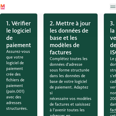
1. Vérifier
2. Mettre à jour
3.
le logiciel
les données de
la
de
base et les
ve
paiement
modèles de
de
factures
I
Assurez-vous
que votre
Complétez toutes les
Le 
logiciel de
données d’adresse
don
paiement
sous forme structurée
str
crée des
dans les données de
s’e
fichiers de
base de votre logiciel
cad
paiement
de paiement. Adaptez
ver
(pain.001)
si
no
avec des
nécessaire vos modèles
20
adresses
de factures et saisissez
dan
structurées.
à l’avenir toutes les
fac
adresses en
cet