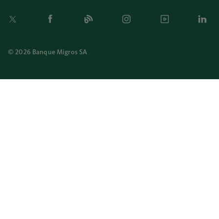
Twitter
Facebook
Blog
Instagram
Youtube
Linkedi
© 2026 Banque Migros SA