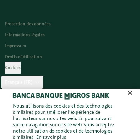
Protection des données
Informations légales
Impressum
Droits d’utilisation
Cookies
Français (FR)
Twitter
Facebook
Blog
Instagram
Youtube
Linkedi
Nous utilisons des cookies et des technologies
similaires pour améliorer l’expérience de
l’utilisateur sur nos sites web. En poursuivant
votre navigation sur ce site web, vous acceptez
© 2026 Banque Migros SA
notre utilisation de cookies et de technologies
similaires.
En savoir plus