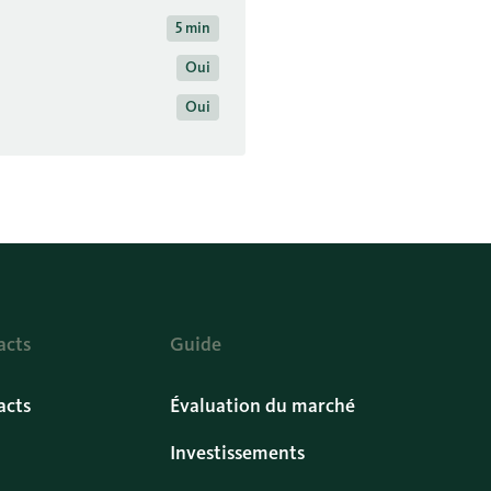
5 min
Oui
Oui
acts
Guide
acts
Évaluation du marché
Investissements