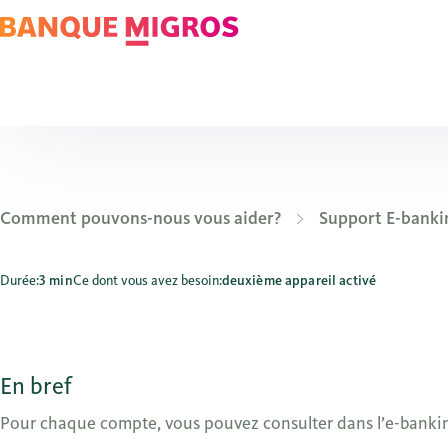
Comment pouvons-nous vous aider?
Support E-banki
Où puis-je prévisualiser le solde de mon compte?
Durée:
3 min
Ce dont vous avez besoin:
deuxième appareil activé
En bref
Pour chaque compte, vous pouvez consulter dans l’e-banking