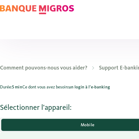
Comment pouvons-nous vous aider?
Support E-banki
Comment lire les communications de la Banque Migros?
Durée:
5 min
Ce dont vous avez besoin:
un login à l’e-banking
Sélectionner l'appareil:
Mobile