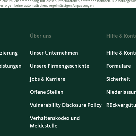
, welche im Zusammenhang mit diesen Informationen entstehen könnten. Die vorliegende
 erfolgen keine automatischen, regelmässigen Anpassungen.
Über uns
Hilfe & Kont
zierung
Unser Unternehmen
Hilfe & Kont
eistungen
Unsere Firmengeschichte
Formulare
Jobs & Karriere
Sicherheit
Offene Stellen
Niederlassu
Vulnerability Disclosure Policy
Rückvergütu
Verhaltenskodex und
Meldestelle