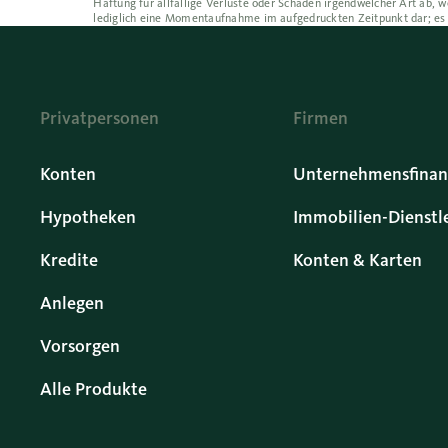
Haftung für allfällige Verluste oder Schäden irgendwelcher Art ab
lediglich eine Momentaufnahme im aufgedruckten Zeitpunkt dar; es
Privatpersonen
Firmen
Konten
Unternehmensfinan
Hypotheken
Immobilien-Dienstl
Kredite
Konten & Karten
Anlegen
Vorsorgen
Alle Produkte