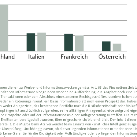
ionen dienen zu Werbe- und Informationszwecken gemäss Art. 68 des Finanzdienstleistu
enthaltenen Informationen begründen weder eine Aufforderung, ein Angebot noch eine 
Transaktionen oder zum Abschluss eines anderen Rechtsgeschäftes, sondern haben aus
eder ein Kotierungsinserat, ein Basisinformationsblatt noch einen Prospekt dar. Insbes
 weder Anlageziele, das bestehende Portfolio noch die Risikobereitschaft oder Risikofä
pfänger ist ausdrücklich aufgerufen, seine allfälligen Anlageentscheide aufgrund eig
und Prospekte oder auf der Informationsbasis einer Anlageberatung zu treffen. Die rec
mittenten bereitgestellt wurden, über migrosbank.ch/bib erhältlich. Der Inhalt dieser
z erstellt. Die Migros Bank AG verwendet beim Einsatz von künstlicher Intelligenz ausg
he Überprüfung. Unabhängig davon, ob die vorliegenden Informationen mit oder ohne U
 keine Garantie für die Richtigkeit oder Vollständigkeit der vorliegenden Informatione