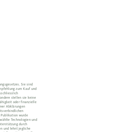
ngsgesetzes. Sie sind
Empfehlung zum Kauf und
schliesslich
ondere stellen sie keine
higkeit oder finanzielle
ener Abklärungen
htsverbindlichen
 Publikation wurde
ewählte Technologien und
nterstützung durch
n und lehnt jegliche