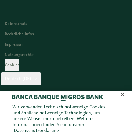
Datenschutz
Rechtliche Infos
Impressum
Nutzungsrechte
Cookies
Deutsch (DE)
Twitter
Facebook
Blog
Instagram
Youtube
Linkedi
Wir verwenden technisch notwendige Cookies
und ähnliche notwendige Technologien, um
unsere Webseiten zu betreiben. Weitere
© 2026 Migros Bank AG
Informationen finden Sie in unserer
Datenschutzerklärung