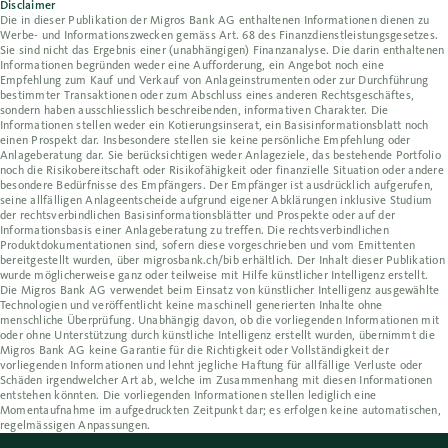
Disclaimer
Die in dieser Publikation der Migros Bank AG enthaltenen Informationen dienen zu
Werbe- und Informationszwecken gemäss Art. 68 des Finanzdienstleistungsgesetzes.
Sie sind nicht das Ergebnis einer (unabhängigen) Finanzanalyse. Die darin enthaltenen
Informationen begründen weder eine Aufforderung, ein Angebot noch eine
Empfehlung zum Kauf und Verkauf von Anlageinstrumenten oder zur Durchführung
bestimmter Transaktionen oder zum Abschluss eines anderen Rechtsgeschäftes,
sondern haben ausschliesslich beschreibenden, informativen Charakter. Die
Informationen stellen weder ein Kotierungsinserat, ein Basisinformationsblatt noch
einen Prospekt dar. Insbesondere stellen sie keine persönliche Empfehlung oder
Anlageberatung dar. Sie berücksichtigen weder Anlageziele, das bestehende Portfolio
noch die Risikobereitschaft oder Risikofähigkeit oder finanzielle Situation oder andere
besondere Bedürfnisse des Empfängers. Der Empfänger ist ausdrücklich aufgerufen,
seine allfälligen Anlageentscheide aufgrund eigener Abklärungen inklusive Studium
der rechtsverbindlichen Basisinformationsblätter und Prospekte oder auf der
Informationsbasis einer Anlageberatung zu treffen. Die rechtsverbindlichen
Produktdokumentationen sind, sofern diese vorgeschrieben und vom Emittenten
bereitgestellt wurden, über migrosbank.ch/bib erhältlich. Der Inhalt dieser Publikation
wurde möglicherweise ganz oder teilweise mit Hilfe künstlicher Intelligenz erstellt.
Die Migros Bank AG verwendet beim Einsatz von künstlicher Intelligenz ausgewählte
Technologien und veröffentlicht keine maschinell generierten Inhalte ohne
menschliche Überprüfung. Unabhängig davon, ob die vorliegenden Informationen mit
oder ohne Unterstützung durch künstliche Intelligenz erstellt wurden, übernimmt die
Migros Bank AG keine Garantie für die Richtigkeit oder Vollständigkeit der
vorliegenden Informationen und lehnt jegliche Haftung für allfällige Verluste oder
Schäden irgendwelcher Art ab, welche im Zusammenhang mit diesen Informationen
entstehen könnten. Die vorliegenden Informationen stellen lediglich eine
Momentaufnahme im aufgedruckten Zeitpunkt dar; es erfolgen keine automatischen,
regelmässigen Anpassungen.