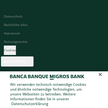
Datenschutz
Rechtliche Infos
Impressum
Nutzungsrechte
Cookies
Deutsch (DE)
Twitter
Facebook
Blog
Instagram
Youtube
Linkedi
Wir verwenden technisch notwendige Cookies
und ähnliche notwendige Technologien, um
unsere Webseiten zu betreiben. Weitere
© 2026 Migros Bank AG
Informationen finden Sie in unserer
Datenschutzerklärung