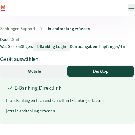
Zahlungen Support
Inlandzahlung erfassen
Wie erfasse ich eine Inlandzahlung im E-Banking?
Dauer:
5 min
Was Sie benötigen:
E-Banking Login
Kontoangaben Empfänger/-in
Gerät auswählen:
Mobile
Desktop
E-Banking Direktlink
Inlandzahlung einfach und schnell im E-Banking erfassen.
Jetzt Inlandzahlung erfassen