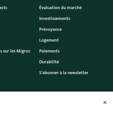
acts
Évaluation du marché
Investissements
Prévoyance
Logement
s sur les Migros
Paiements
Durabilité
S'abonner à la newsletter
s
Cookies
Twitter
Facebook
Blog
Instagram
Youtube
Linkedin