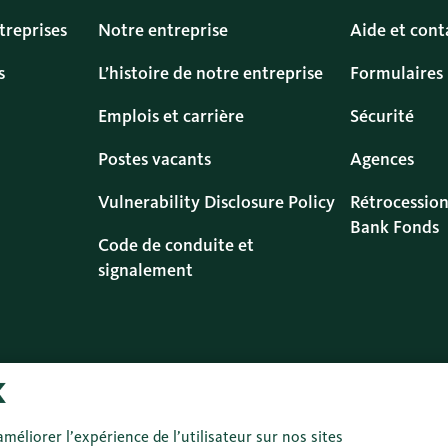
treprises
Notre entreprise
Aide et cont
s
L’histoire de notre entreprise
Formulaires
Emplois et carrière
Sécurité
Postes vacants
Agences
Vulnerability Disclosure Policy
Rétrocession
Bank Fonds
Code de conduite et
signalement
Protection des
Informations
Impressum
Droit
méliorer l’expérience de l’utilisateur sur nos sites