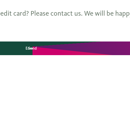
dit card? Please contact us. We will be happ
Envoyer
Send