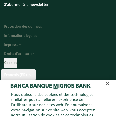
S'abonner à la newsletter
Protection des données
Informations légales
Impressum
Droits d’utilisation
Cookies
Français (FR)
Twitter
Facebook
Blog
Instagram
Youtube
Linkedi
Nous utilisons des cookies et des technologies
similaires pour améliorer l’expérience de
l’utilisateur sur nos sites web. En poursuivant
votre navigation sur ce site web, vous acceptez
© 2026 Banque Migros SA
notre utilisation de cookies et de technologies