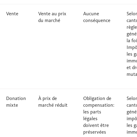
Vente
Vente au prix
Aucune
Selon
du marché
conséquence
cant
règle
géné
la fo
Impô
les g
immo
et dr
muta
Donation
À prix de
Obligation de
Selon
mixte
marché réduit
compensation:
cant
les parts
géné
légales
impô
doivent être
les g
préservées
immo