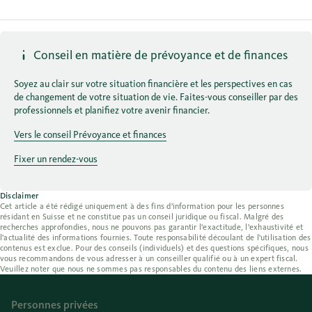
Conseil en matière de prévoyance et de finances
Soyez au clair sur votre situation financière et les perspectives en cas
de changement de votre situation de vie. Faites-vous conseiller par des
professionnels et planifiez votre avenir financier.
Vers le conseil Prévoyance et finances
Fixer un rendez-vous
Disclaimer
Cet article a été rédigé uniquement à des fins d'information pour les personnes
résidant en Suisse et ne constitue pas un conseil juridique ou fiscal. Malgré des
recherches approfondies, nous ne pouvons pas garantir l'exactitude, l'exhaustivité et
l'actualité des informations fournies. Toute responsabilité découlant de l'utilisation des
contenus est exclue. Pour des conseils (individuels) et des questions spécifiques, nous
vous recommandons de vous adresser à un conseiller qualifié ou à un expert fiscal.
Veuillez noter que nous ne sommes pas responsables du contenu des liens externes.
Personnes privées