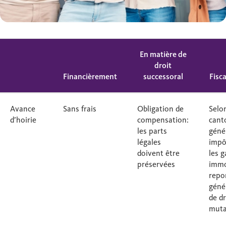
En matière de
droit
Financièrement
successoral
Fisc
Avance
Sans frais
Obligation de
Selon
d’hoirie
compensation:
cant
les parts
géné
légales
impô
doivent être
les g
préservées
immo
repo
géné
de dr
muta