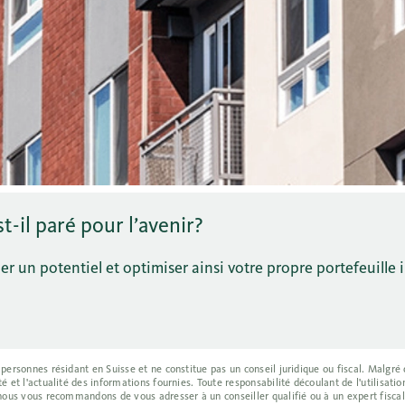
-il paré pour l’avenir?
 un potentiel et optimiser ainsi votre propre portefeuille 
 personnes résidant en Suisse et ne constitue pas un conseil juridique ou fiscal. Malgré
é et l'actualité des informations fournies. Toute responsabilité découlant de l'utilisati
 nous vous recommandons de vous adresser à un conseiller qualifié ou à un expert fiscal