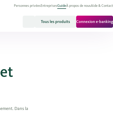
Personnes privées
Entreprises
Guide
À propos de nous
Aide & Contact
Tous les produits
Connexion e-banking
 et
ssement. Dans la