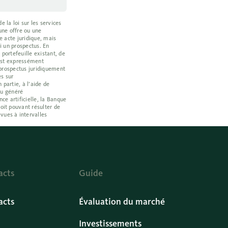
 la loi sur les services
une offre ou une
e acte juridique, mais
i un prospectus. En
portefeuille existant, de
e est expressément
t prospectus juridiquement
es sur
 partie, à l’aide de
enu généré
e artificielle, la Banque
oit pouvant résulter de
vues à intervalles
acts
Guide
acts
Évaluation du marché
Investissements