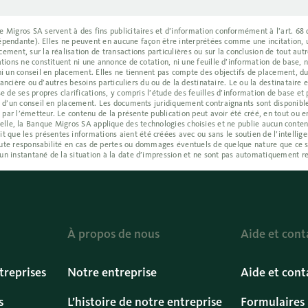
Migros SA servent à des fins publicitaires et d’information conformément à l’art. 68 de
indépendante). Elles ne peuvent en aucune façon être interprétées comme une incitation, 
ment, sur la réalisation de transactions particulières ou sur la conclusion de tout autr
tions ne constituent ni une annonce de cotation, ni une feuille d’information de base, n
ni un conseil en placement. Elles ne tiennent pas compte des objectifs de placement, du 
inancière ou d’autres besoins particuliers du ou de la destinataire. Le ou la destinatair
e de ses propres clarifications, y compris l’étude des feuilles d’information de base e
e d’un conseil en placement. Les documents juridiquement contraignants sont disponibl
 par l’émetteur. Le contenu de la présente publication peut avoir été créé, en tout ou en
tificielle, la Banque Migros SA applique des technologies choisies et ne publie aucun cont
e les présentes informations aient été créées avec ou sans le soutien de l’intelligenc
 toute responsabilité en cas de pertes ou dommages éventuels de quelque nature que ce s
un instantané de la situation à la date d’impression et ne sont pas automatiquement re
À propos de nous
Aide et cont
treprises
Notre entreprise
Aide et cont
s
L’histoire de notre entreprise
Formulaires