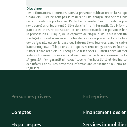
Disclaimer
Les informations contenues dans la présente publication de la Banque 
financiers. Elles ne sont pas le résultat d’une analyse financière (
recommandation portant sur l’achat et la vente d’instruments de place
sont données uniquement à titre descriptif et informatif. Ces informa
particulier, elles ne constituent ni une recommandation personnelle 
la propension au risque, de la capacité de risque ni de la situation f
invité(e) à prendre ses éventuelles décisions de placement sur la bas
contraignants, ou sur la base des informations fournies dans le cadr
banquemigros.ch/fib, pour autant qu’ils soient obligatoires et fournis
l’intelligence artificielle. Lorsqu’elle fait appel à l’intelligence ar
automatiquement sans vérification humaine. Indépendamment du fait qu
Migros SA n’en garantit ni l’exactitude ni l’exhaustivité et décline
ces informations. Les présentes informations constituent seulement 
réguliers.
Personnes privées
Entreprises
Comptes
Financement des en
Hypothèques
Services immobilier