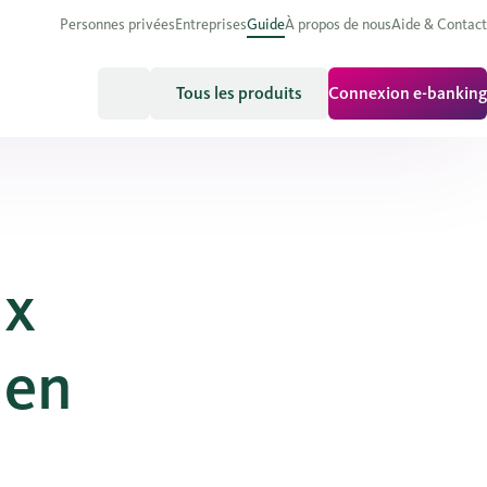
Personnes privées
Entreprises
Guide
À propos de nous
Aide & Contact
Tous les produits
Connexion e-banking
ux
 en